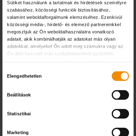
folyamatokban használnak. Ez a nagy
Sütiket használunk a tartalmak és hirdetések személyre
pontosság valamint…
szabásához, közösségi funkciók biztosításához,
valamint weboldalforgalmunk elemzéséhez. Ezenkívül
közösségi média-, hirdető- és elemező partnereinkkel
A CIKKHEZ
megosztjuk az Ön weboldalhasználatra vonatkozó
adatait, akik kombinálhatják az adatokat más olyan
adatokkal, amelyeket Ön adott meg számukra vagy az
Ön által használt más szolgáltatásokból gyűjtöttek.
Hozzájárulás
Elengedhetetlen
kiválasztása
Beállítások
Statisztikai
02 / 2022
Az új évben nagyobb
Marketing