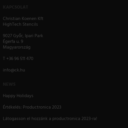
KAPCSOLAT
Christian Koenen Kft
HighTech Stencils
9027 Győr, Ipari Park
Égerfa u. 9
Magyarország
T
+36 96 511 470
info
@
ck.hu
NEWS
Happy Holidays
Értékelés: Productronica 2023
Látogasson el hozzánk a productronica 2023-ra!