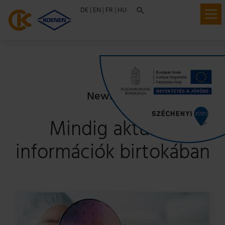
DE
|
EN
|
FR
|
HU

Newsroom
Mindig aktuális
információk birtokában