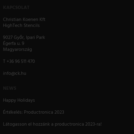
KAPCSOLAT
Christian Koenen Kft
HighTech Stencils
9027 Győr, Ipari Park
Égerfa u. 9
Magyarország
T
+36 96 511 470
info
@
ck.hu
NEWS
Happy Holidays
Értékelés: Productronica 2023
Látogasson el hozzánk a productronica 2023-ra!