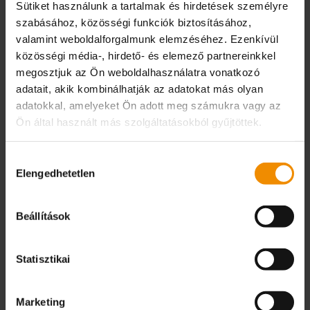
folyamatokban használnak. Ez a nagy
Sütiket használunk a tartalmak és hirdetések személyre
pontosság valamint…
szabásához, közösségi funkciók biztosításához,
valamint weboldalforgalmunk elemzéséhez. Ezenkívül
közösségi média-, hirdető- és elemező partnereinkkel
A CIKKHEZ
megosztjuk az Ön weboldalhasználatra vonatkozó
adatait, akik kombinálhatják az adatokat más olyan
adatokkal, amelyeket Ön adott meg számukra vagy az
Ön által használt más szolgáltatásokból gyűjtöttek.
Hozzájárulás
Elengedhetetlen
kiválasztása
Beállítások
Statisztikai
02 / 2022
Az új évben nagyobb
Marketing