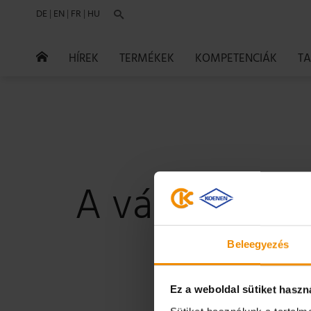
DE
|
EN
|
FR
|
HU

HÍREK
TERMÉKEK
KOMPETENCIÁK
T

A vásárok és 
Beleegyezés
Találkozzon v
Ez a weboldal sütiket haszn