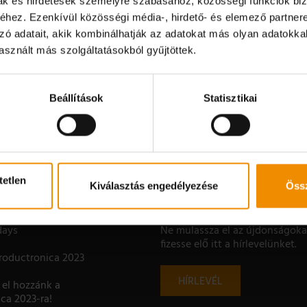
mak és hirdetések személyre szabásához, közösségi funkciók biz
hez. Ezenkívül közösségi média-, hirdető- és elemező partner
Kérdéseik megválaszolására készséggel állunk rendelkezésükre
zó adatait, akik kombinálhatják az adatokat más olyan adatokka
sznált más szolgáltatásokból gyűjtöttek.
KAPCSOLAT
Beállítások
Statisztikai
tetlen
Kiválasztás engedélyezése
Össz
NAPRAKÉSZEN
days
Ne mulassza el az újdonságoka
fizesse elő itt a hírlevelünket.
Productronica 2023
HÍRLEVÉL
el hozzánk a
ca 2023-ra!