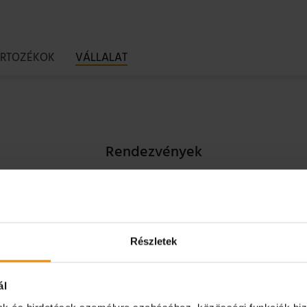
ARTOZÉKOK
VÁLLALAT
Rendezvények
a technológiai na
Részletek
elünk
a következő szakvásárok vagy technológiai rendezvénye
ál