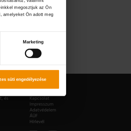
tosításához, valamint
einkkel megosztjuk az Ön
.
l, amelyeket Ön adott meg
Marketing
es süti engedélyezése
OLDALAK
t, és
Kapcsolat
Impresszum
Adatvédelem
ÁÜF
Hírlevél