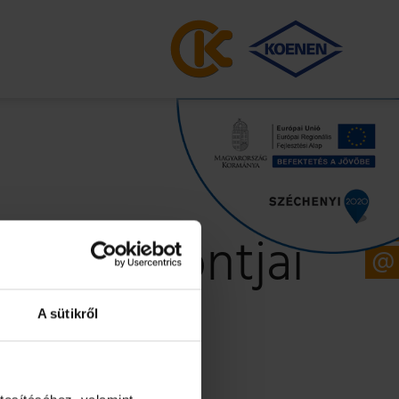
pok időpontjai
A sütikről
k valamelyikén.