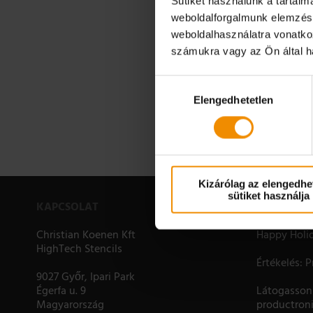
Sütiket használunk a tartal
weboldalforgalmunk elemzésé
weboldalhasználatra vonatko
számukra vagy az Ön által ha
Hozzájárulás
Elengedhetetlen
kiválasztása
Kizárólag az elengedhe
sütiket használja
KAPCSOLAT
NEWS
Christian Koenen Kft
Happy Holi
HighTech Stencils
Értékelés: 
9027 Győr, Ipari Park
Égerfa u. 9
Látogasson 
Magyarország
productroni