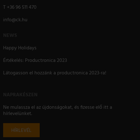
T
+36 96 511 470
info
@
ck.hu
NEWS
Happy Holidays
Értékelés: Productronica 2023
Látogasson el hozzánk a productronica 2023-ra!
NAPRAKÉSZEN
Ne mulassza el az újdonságokat, és fizesse elő itt a
hírlevelünket.
HÍRLEVÉL