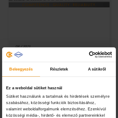
08 / 2023
Mentse el a dátumot: CK-
Technology Day
Beleegyezés
Részletek
A sütikről
Kedves technológia szerelmesei!
Ez a weboldal sütiket használ
Örömmel jelentjük be, hogy 2023.
szeptember 19-én ismét megrendezzük
Sütiket használunk a tartalmak és hirdetések személyre
népszerű CK Technológiai Napunkat. Az…
szabásához, közösségi funkciók biztosításához,
valamint weboldalforgalmunk elemzéséhez. Ezenkívül
közösségi média-, hirdető- és elemező partnereinkkel