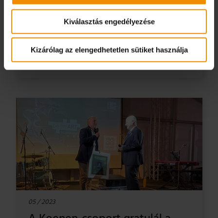
munkáltatója" elnevezésű, neves díjat
Kiválasztás engedélyezése
Kizárólag az elengedhetetlen sütiket használja
A CIKKHEZ
05 / 2023