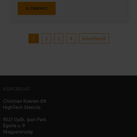
A CIKKHEZ
1
2
3
4
következő
KAPCSOLAT
Christian Koenen Kft
HighTech Stencils
9027 Győr, Ipari Park
Égerfa u. 9
Magyarország