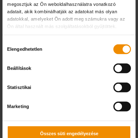
A CIKKHEZ
megosztjuk az Ön weboldalhasználatra vonatkozó
adatait, akik kombinálhatják az adatokat más olyan
adatokkal, amelyeket Ön adott meg számukra vagy az
Ön által használt más szolgáltatásokból gyűjtöttek.
Hozzájárulás
Elengedhetetlen
kiválasztása
Beállítások
Statisztikai
06 / 2023
A Christian Koenen csoport
Marketing
kitüntetést kapott
A Christian Koenen csoport megkapta "A jövő
Összes süti engedélyezése